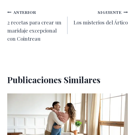
Navegación
ANTERIOR
SIGUIENTE
2 recetas para crear un
Los misterios del Ártico
de
maridaje excepcional
entradas
con Cointreau
Publicaciones Similares