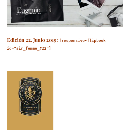
Edición 22. Junio 2019
:
[responsive-flipbook
id="air_femme_#22"]