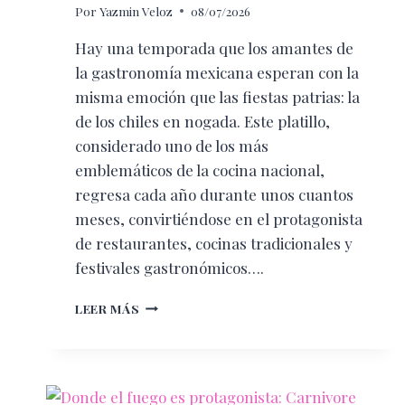
Por
Yazmin Veloz
08/07/2026
Hay una temporada que los amantes de
la gastronomía mexicana esperan con la
misma emoción que las fiestas patrias: la
de los chiles en nogada. Este platillo,
considerado uno de los más
emblemáticos de la cocina nacional,
regresa cada año durante unos cuantos
meses, convirtiéndose en el protagonista
de restaurantes, cocinas tradicionales y
festivales gastronómicos….
¿CUÁNDO
LEER MÁS
INICIA
LA
TEMPORADA
DE
CHILES