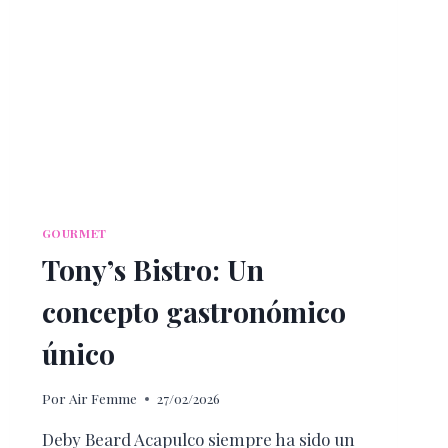
GOURMET
Tony’s Bistro: Un
concepto gastronómico
único
Por
Air Femme
27/02/2026
Deby Beard Acapulco siempre ha sido un