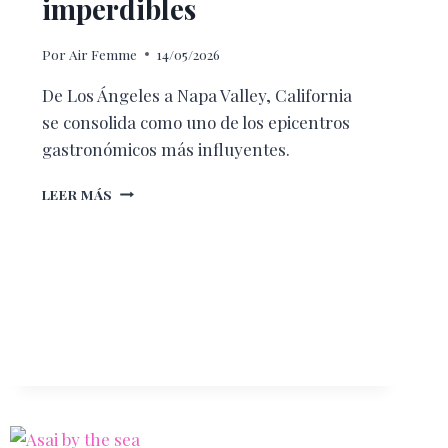
imperdibles
Por
Air Femme
14/05/2026
De Los Ángeles a Napa Valley, California
se consolida como uno de los epicentros
gastronómicos más influyentes.
CALIFORNIA
LEER MÁS
FOODIE:
DÓNDE
COMER,
QUÉ
PROBAR
Y
LAS
REGIONES
GASTRONÓMICAS
IMPERDIBLES