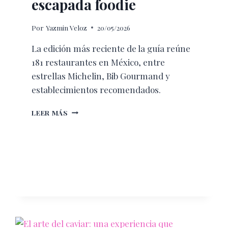
escapada foodie
Por
Yazmin Veloz
20/05/2026
La edición más reciente de la guía reúne
181 restaurantes en México, entre
estrellas Michelin, Bib Gourmand y
establecimientos recomendados.
3
LEER MÁS
DESTINOS
DE
MÉXICO
CON
MÁS
RESTAURANTES
EN
LA
GUÍA
MICHELIN
PARA