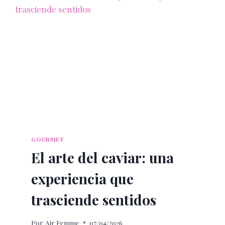
UNA
ESCAPADA
FOODIE
GOURMET
El arte del caviar: una
experiencia que
trasciende sentidos
Por
Air Femme
07/04/2026