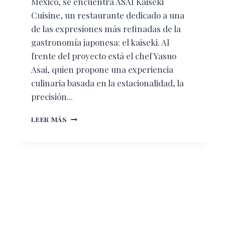
México, se encuentra ASAI Kaiseki
Cuisine, un restaurante dedicado a una
de las expresiones más refinadas de la
gastronomía japonesa: el kaiseki. Al
frente del proyecto está el chef Yasuo
Asai, quien propone una experiencia
culinaria basada en la estacionalidad, la
precisión...
ASAI
LEER MÁS
KAISEKI:
LA
DELICADEZA
JAPONESA