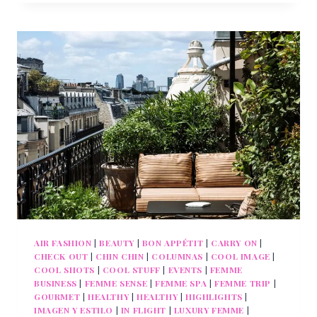
UN
VIAJE
CONFORTABLE
CUANDO
VAS
CON
NIÑOS
AIR FASHION
|
BEAUTY
|
BON APPÉTIT
|
CARRY ON
|
CHECK OUT
|
CHIN CHIN
|
COLUMNAS
|
COOL IMAGE
|
COOL SHOTS
|
COOL STUFF
|
EVENTS
|
FEMME
BUSINESS
|
FEMME SENSE
|
FEMME SPA
|
FEMME TRIP
|
GOURMET
|
HEALTHY
|
HEALTHY
|
HIGHLIGHTS
|
IMAGEN Y ESTILO
|
IN FLIGHT
|
LUXURY FEMME
|