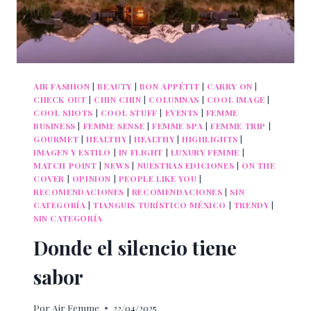
AIR FASHION
|
BEAUTY
|
BON APPÉTIT
|
CARRY ON
|
CHECK OUT
|
CHIN CHIN
|
COLUMNAS
|
COOL IMAGE
|
COOL SHOTS
|
COOL STUFF
|
EVENTS
|
FEMME
BUSINESS
|
FEMME SENSE
|
FEMME SPA
|
FEMME TRIP
|
GOURMET
|
HEALTHY
|
HEALTHY
|
HIGHLIGHTS
|
IMAGEN Y ESTILO
|
IN FLIGHT
|
LUXURY FEMME
|
MATCH POINT
|
NEWS
|
NUESTRAS EDICIONES
|
ON THE
COVER
|
OPINION
|
PEOPLE LIKE YOU
|
RECOMENDACIONES
|
RECOMENDACIONES
|
SIN
CATEGORÍA
|
TIANGUIS TURÍSTICO MÉXICO
|
TRENDY
|
SIN CATEGORÍA
Donde el silencio tiene
sabor
Por
Air Femme
22/04/2025