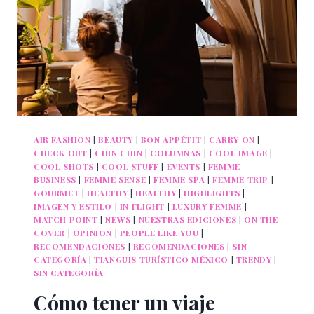
AIR FASHION
|
BEAUTY
|
BON APPÉTIT
|
CARRY ON
|
CHECK OUT
|
CHIN CHIN
|
COLUMNAS
|
COOL IMAGE
|
COOL SHOTS
|
COOL STUFF
|
EVENTS
|
FEMME
BUSINESS
|
FEMME SENSE
|
FEMME SPA
|
FEMME TRIP
|
GOURMET
|
HEALTHY
|
HEALTHY
|
HIGHLIGHTS
|
IMAGEN Y ESTILO
|
IN FLIGHT
|
LUXURY FEMME
|
MATCH POINT
|
NEWS
|
NUESTRAS EDICIONES
|
ON THE
COVER
|
OPINION
|
PEOPLE LIKE YOU
|
RECOMENDACIONES
|
RECOMENDACIONES
|
SIN
CATEGORÍA
|
TIANGUIS TURÍSTICO MÉXICO
|
TRENDY
|
SIN CATEGORÍA
Cómo tener un viaje