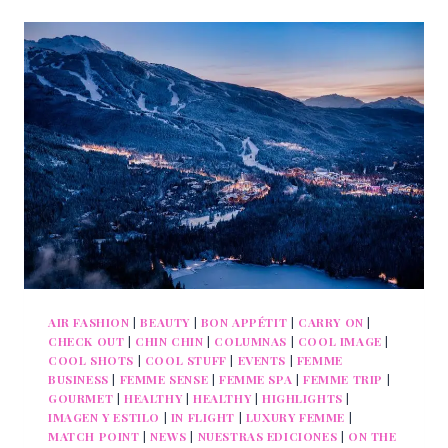
Y
LA
PLAYA
SE
ENCUENTRAN
AIR FASHION
|
BEAUTY
|
BON APPÉTIT
|
CARRY ON
|
CHECK OUT
|
CHIN CHIN
|
COLUMNAS
|
COOL IMAGE
|
COOL SHOTS
|
COOL STUFF
|
EVENTS
|
FEMME
BUSINESS
|
FEMME SENSE
|
FEMME SPA
|
FEMME TRIP
|
GOURMET
|
HEALTHY
|
HEALTHY
|
HIGHLIGHTS
|
IMAGEN Y ESTILO
|
IN FLIGHT
|
LUXURY FEMME
|
MATCH POINT
|
NEWS
|
NUESTRAS EDICIONES
|
ON THE