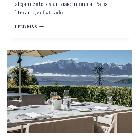
alojamiento: es un viaje íntimo al París
literario, sofisticado...
HOTEL
LEER MÁS
BALZAC:
PARÍS
DESDE
LA
MIRADA
DEL
ROMANTICISMO