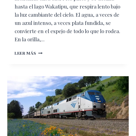
hasta el lago Wakatipu, que respira lento bajo
la luz cambiante del cielo. El agua, a veces de
un azul intenso, a veces plata fundida, se
convierte en el espejo de todo lo que lo rodea.
En la orilla,...
ROSEWOOD
LEER MÁS
MATAKAURI:
EL
SUSURRO
DEL
VIENTO
ENTRE
EL
LAGO
Y
LAS
MONTAÑAS