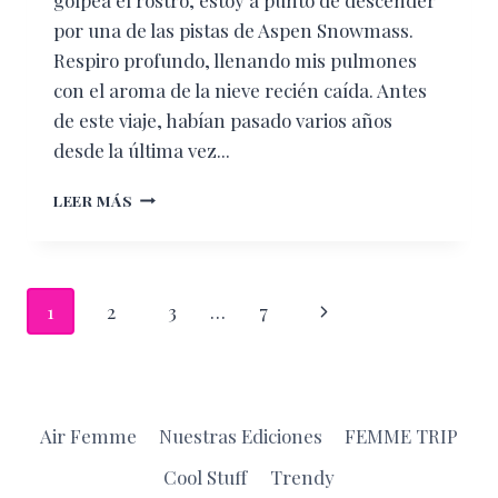
por una de las pistas de Aspen Snowmass.
Respiro profundo, llenando mis pulmones
con el aroma de la nieve recién caída. Antes
de este viaje, habían pasado varios años
desde la última vez...
PARA
LEER MÁS
DISFRUTAR
COLORADO…
DESTINOS
QUE
Navegación
Siguiente
1
2
3
…
7
TE
ENAMORAN
de
página
DEL
INVIERNO
página
Air Femme
Nuestras Ediciones
FEMME TRIP
Cool Stuff
Trendy