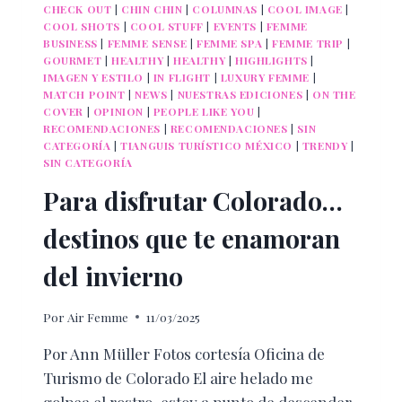
CHECK OUT
|
CHIN CHIN
|
COLUMNAS
|
COOL IMAGE
|
COOL SHOTS
|
COOL STUFF
|
EVENTS
|
FEMME
BUSINESS
|
FEMME SENSE
|
FEMME SPA
|
FEMME TRIP
|
GOURMET
|
HEALTHY
|
HEALTHY
|
HIGHLIGHTS
|
IMAGEN Y ESTILO
|
IN FLIGHT
|
LUXURY FEMME
|
MATCH POINT
|
NEWS
|
NUESTRAS EDICIONES
|
ON THE
COVER
|
OPINION
|
PEOPLE LIKE YOU
|
RECOMENDACIONES
|
RECOMENDACIONES
|
SIN
CATEGORÍA
|
TIANGUIS TURÍSTICO MÉXICO
|
TRENDY
|
SIN CATEGORÍA
Para disfrutar Colorado…
destinos que te enamoran
del invierno
Por
Air Femme
11/03/2025
Por Ann Müller Fotos cortesía Oficina de
Turismo de Colorado El aire helado me
golpea el rostro, estoy a punto de descender