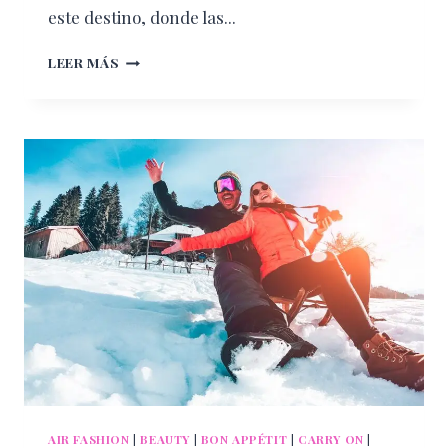
este destino, donde las...
SABORES
LEER MÁS
DE
WHISTLER:
UN
VIAJE
GASTRONÓMICO
EN
LAS
MONTAÑAS
DE
CANADÁ
AIR FASHION
|
BEAUTY
|
BON APPÉTIT
|
CARRY ON
|