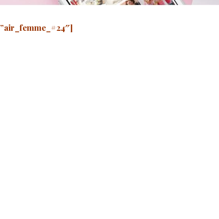
d=”air_femme_#24″]