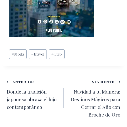
Etiquetas
#
Moda
#
travel
#
Trip
de
la
entrada:
Navegación
ANTERIOR
SIGUIENTE
Donde la tradición
Navidad a tu Manera:
de
japonesa abraza el lujo
Destinos Mágicos para
entradas
contemporáneo
Cerrar el Año con
Broche de Oro