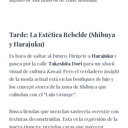
Tarde: La Estética Rebelde (Shibuya
y Harajuku)
Es hora de saltar al futuro. Dirígete a
Harajuku
y
pasea por la calle
Takeshita Dori
para un
shock
visual de cultura
Kawaii
. Pero el verdadero
insight
de la moda actual está en las boutiques de lujo y
los
concept stores
de la zona de Shibuya que
colindan con el “Lujo Grunge”.
Busca tiendas que mezclan sastrería
oversize
con
texturas deconstruidas. Esta es la expresión de la
nueva riqueza: prendas caras que parecen