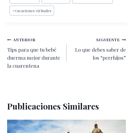
de
#
vacaciones virtuales
la
entrada:
Navegación
ANTERIOR
SIGUIENTE
Tips para que tu bebé
Lo que debes saber de
de
duerma mejor durante
los “perrhijos”
entradas
la cuarentena
Publicaciones Similares