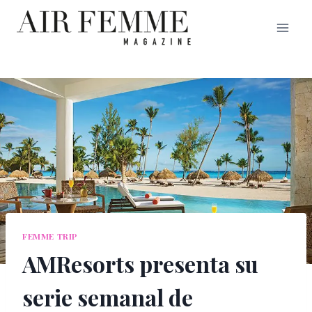
Saltar
al
contenido
FEMME TRIP
AMResorts presenta su
serie semanal de