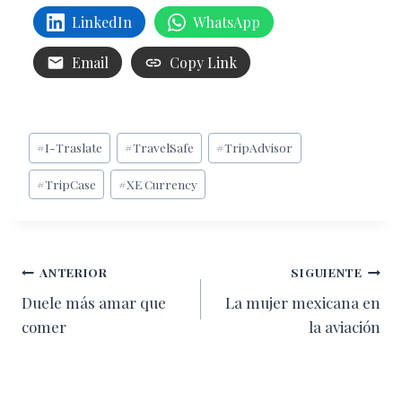
LinkedIn
WhatsApp
Email
Copy Link
Etiquetas
#
I-Traslate
#
TravelSafe
#
TripAdvisor
de
#
TripCase
#
XE Currency
la
entrada:
Navegación
ANTERIOR
SIGUIENTE
Duele más amar que
La mujer mexicana en
de
comer
la aviación
entradas