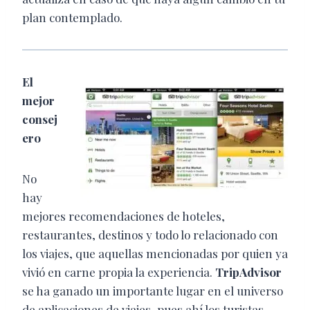
plan contemplado.
El
mejor
consej
ero
No
hay
mejores recomendaciones de hoteles,
restaurantes, destinos y todo lo relacionado con
los viajes, que aquellas mencionadas por quien ya
vivió en carne propia la experiencia.
TripAdvisor
se ha ganado un importante lugar en el universo
de aplicaciones de viajes, pues ahí los turistas