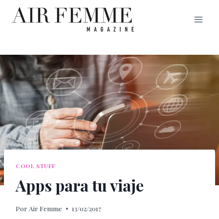
Saltar
al
contenido
COOL STUFF
Apps para tu viaje
Por
Air Femme
13/02/2017