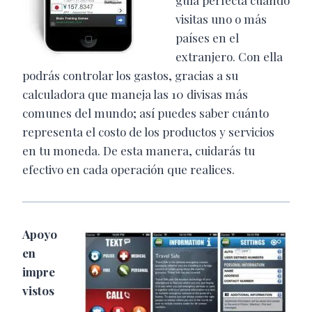
guía perfecta cuando
visitas uno o más
países en el
extranjero. Con ella
podrás controlar los gastos, gracias a su
calculadora que maneja las 10 divisas más
comunes del mundo; así puedes saber cuánto
representa el costo de los productos y servicios
en tu moneda. De esta manera, cuidarás tu
efectivo en cada operación que realices.
Apoyo
en
impre
vistos