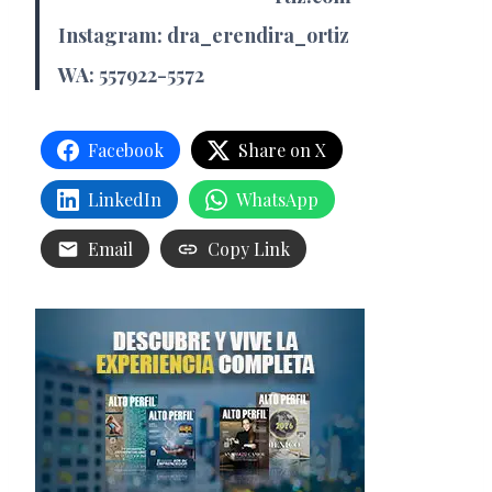
Instagram: dra_erendira_ortiz
WA: 557922-5572
Facebook
Share on X
LinkedIn
WhatsApp
Email
Copy Link