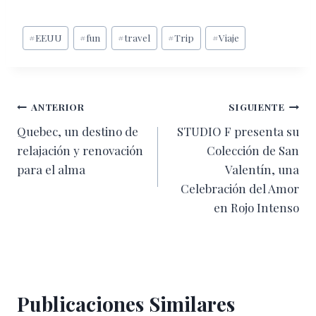
Etiquetas
#
EEUU
#
fun
#
travel
#
Trip
#
Viaje
de
la
entrada:
Navegación
ANTERIOR
SIGUIENTE
Quebec, un destino de
STUDIO F presenta su
de
relajación y renovación
Colección de San
entradas
para el alma
Valentín, una
Celebración del Amor
en Rojo Intenso
Publicaciones Similares