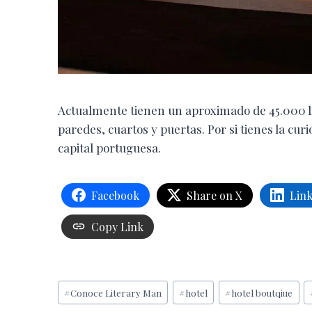
Actualmente tienen un aproximado de 45.000 li
paredes, cuartos y puertas. Por si tienes la curi
capital portuguesa.
Facebook
Share on X
Lin
Copy Link
Etiquetas
#
Conoce Literary Man
#
hotel
#
hotel boutqiue
de