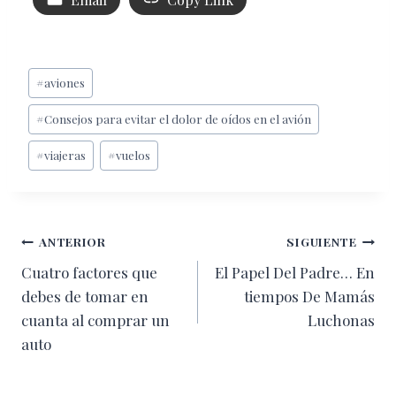
Etiquetas
#
aviones
de
#
Consejos para evitar el dolor de oídos en el avión
la
entrada:
#
viajeras
#
vuelos
Navegación
ANTERIOR
SIGUIENTE
Cuatro factores que
El Papel Del Padre… En
de
debes de tomar en
tiempos De Mamás
entradas
cuanta al comprar un
Luchonas
auto