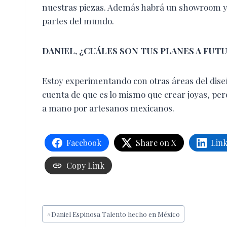
nuestras piezas. Además habrá un showroom y u
partes del mundo.
DANIEL, ¿CUÁLES SON
TUS PLANES A FUT
Estoy experimentando con otras áreas del dise
cuenta de que es lo mismo que crear joyas, pe
a mano por artesanos mexicanos.
Facebook
Share on X
Lin
Copy Link
Etiquetas
#
Daniel Espinosa Talento hecho en México
de