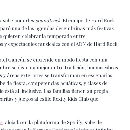
k sabe ponerles
soundtrack.
El equipo de Hard Rock
paró una de las agendas decembrinas más festivas
que quieren celebrar la temporada entre
osos y espectáculos musicales con el ADN de Hard Rock.
Hotel Cancún se enciende en modo fiesta con una
bre se disfruta mejor entre tradición, buenas vibras
cas y áreas exteriores se transforman en escenarios
e de fiesta, competencias acuáticas, y clases de
está all inclusive. Las familias tienen su propia
itas y juegos al estilo Roxity Kids Club que
ys
alojada en la plataforma de Spotify, sube de
icos toman la Terraza Garden y la icónica Infinity