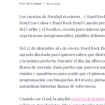
Por
Air Femme
15/12/2025
Los cuentos de Navidad sí existen… y Hard Roc
Hotel Los Cabos y Hard Rock Hotel Cancún pre
del Caribe y el Pacífico, creada para viajeros 
experiencias
instagrameables
, platillos delici
Del 22 de diciembre al 1 de enero, Hard Rock 
agenda diseñada para quienes saben que diciem
y la música perfecta. Durante el día, las alber
llenos de energía:
foam parties
que parecen nub
zumba y aquafitness para sentir que el gimnasio 
programación con búsquedas del tesoro, pintacar
garantizan historias dignas de sobremesa.
Cuando cae el sol, la playlist
Hard Rock Holida
volumen. Saxofonistas, DJs y espectáculos temát