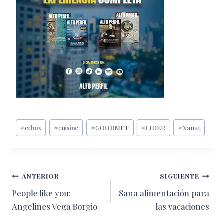
Etiquetas
#
cdmx
#
cuisine
#
GOURMET
#
LIDER
#
Xanat
de
la
entrada:
Navegación
ANTERIOR
SIGUIENTE
People like you:
Sana alimentación para
de
Angelines Vega Borgio
las vacaciones
entradas