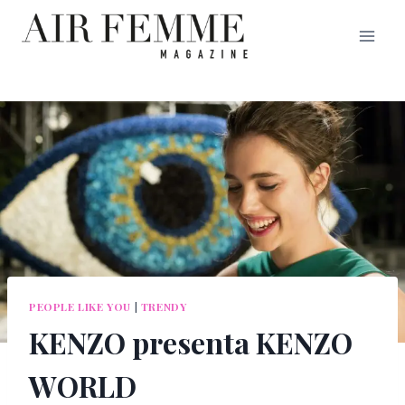
Saltar
al
contenido
PEOPLE LIKE YOU
|
TRENDY
KENZO presenta KENZO
WORLD