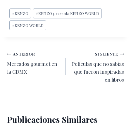
Etiquetas
#
KENZO
#
KENZO presenta KENZO WORLD
de
#
KENZO WORLD
la
entrada:
Navegación
ANTERIOR
SIGUIENTE
Mercados gourmet en
Películas que no sabías
de
la CDMX
que fueron inspiradas
entradas
en libros
Publicaciones Similares