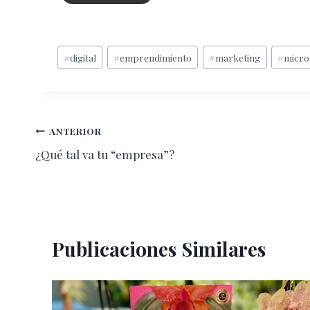
Etiquetas
#
digital
#
emprendimiento
#
marketing
#
micr
de
la
entrada:
Navegación
ANTERIOR
¿Qué tal va tu “empresa”?
de
entradas
Publicaciones Similares