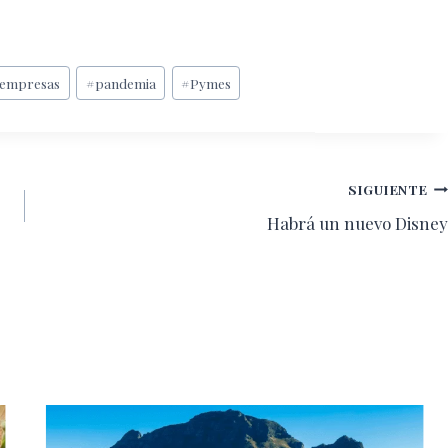
oempresas
#
pandemia
#
Pymes
SIGUIENTE
Habrá un nuevo Disney