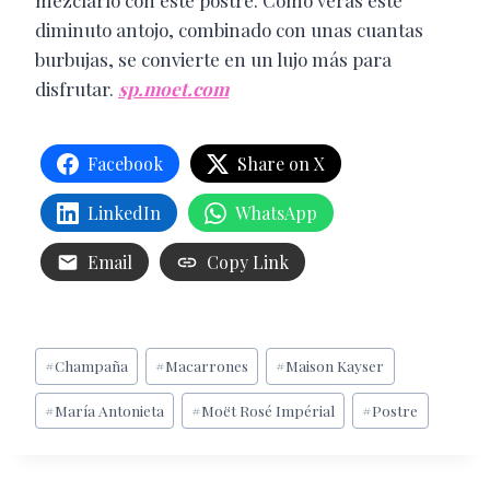
mezclarlo con este postre. Como verás este
diminuto antojo, combinado con unas cuantas
burbujas, se convierte en un lujo más para
disfrutar.
sp.moet.com
Facebook
Share on X
LinkedIn
WhatsApp
Email
Copy Link
Etiquetas
#
Champaña
#
Macarrones
#
Maison Kayser
de
#
María Antonieta
#
Moët Rosé Impérial
#
Postre
la
entrada: