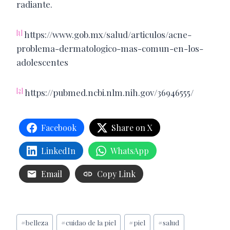
radiante.
[1]
https://www.gob.mx/salud/articulos/acne-
problema-dermatologico-mas-comun-en-los-
adolescentes
[2]
https://pubmed.ncbi.nlm.nih.gov/36946555/
Facebook
Share on X
LinkedIn
WhatsApp
Email
Copy Link
Etiquetas
#
belleza
#
cuidao de la piel
#
piel
#
salud