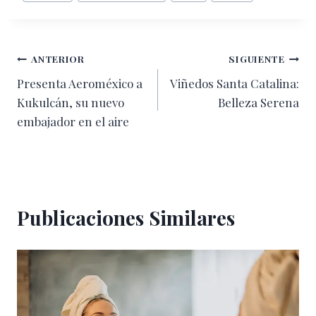
de
la
entrada:
Navegación
ANTERIOR
SIGUIENTE
Presenta Aeroméxico a
Viñedos Santa Catalina:
de
Kukulcán, su nuevo
Belleza Serena
entradas
embajador en el aire
Publicaciones Similares