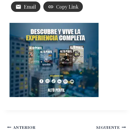
Email
Copy Link
Navegación
ANTERIOR
SIGUIENTE