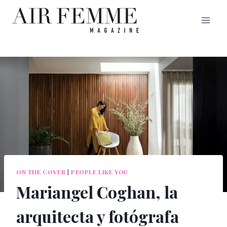
Saltar
al
contenido
ON THE COVER
|
PEOPLE LIKE YOU
Mariangel Coghan, la
arquitecta y fotógrafa