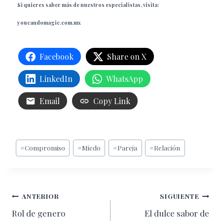
Si quieres saber más de nuestros especialistas, visita:
youcandomagic.com.mx
Facebook
Share on X
LinkedIn
WhatsApp
Email
Copy Link
Etiquetas
#
Compromiso
#
Miedo
#
Pareja
#
Relación
de
la
entrada:
Navegación
ANTERIOR
SIGUIENTE
Rol de genero
El dulce sabor de
de