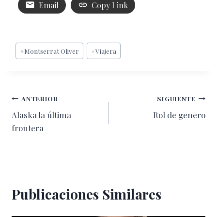
Email
Copy Link
Etiquetas
#
Montserrat Oliver
#
Viajera
de
la
entrada:
Navegación
ANTERIOR
SIGUIENTE
Alaska la última
Rol de genero
de
frontera
entradas
Publicaciones Similares