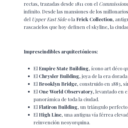
rectas, trazadas desde 1811 con el
Commissione
infinito. Desde las mansiones de los millonarios
del
Upper East Side
o la
Frick Collection
, anti
rascacielos que hoy definen el skyline, la ciud
Imprescindibles arquitectónicos:
El
Empire State Building
, ícono art déco q
El
Chrysler Building
, joya de la era dorada
El
Brooklyn Bridge
, construido en 1883, s
El
One World Observatory
, levantado en e
panorámica de toda la ciudad.
El
Flatiron Building
, un triángulo perfecto
El
High Line
, una antigua vía férrea elev
reinvención neoyorquina.