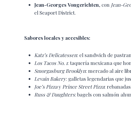
Jean-Georges Vongerichten
, con
Jean-Ge
el Seaport District.
Sabores locales y accesibles:
Katz’s Delicatessen
: el sandwich de pastr
Los Tacos No. 1
: taquería mexicana que ho
Smorgasburg Brooklyn
: mercado al aire lib
Levain Bakery
: galletas legendarias que just
Joe’s Pizza
y
Prince Street Pizza
: rebanadas
Russ & Daughters
: bagels con salmón ahu