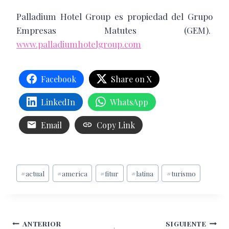
Palladium Hotel Group es propiedad del Grupo
Empresas Matutes (GEM).
www.palladiumhotelgroup.com
Facebook
Share on X
LinkedIn
WhatsApp
Email
Copy Link
Etiquetas
#
actual
#
america
#
fitur
#
latina
#
turismo
de
la
entrada:
Navegación
ANTERIOR
SIGUIENTE