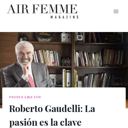
Saltar
al
contenido
PEOPLE LIKE YOU
Roberto Gaudelli: La
pasión es la clave