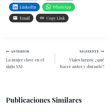
LinkedIn
WhatsApp
Email
Copy Link
Navegación
ANTERIOR
SIGUIENTE
La mujer clave en el
Viajes largos: ¿qué
de
siglo XXI
hacer antes y durante?
entradas
Publicaciones Similares