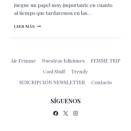
juegue un papel muy importante en cuanto
al tiempo que tardaremos en las…
CINCO
LEER MÁS
CONSEJOS
PARA
AGILIZAR
LAS
FILAS
Air Femme
Nuestras Ediciones
FEMME TRIP
DE
SEGURIDAD
Cool Stuff
Trendy
EN
EL
SUSCRIPCIÓN NEWSLETTER
Contacto
AEROPUERTO
SÍGUENOS