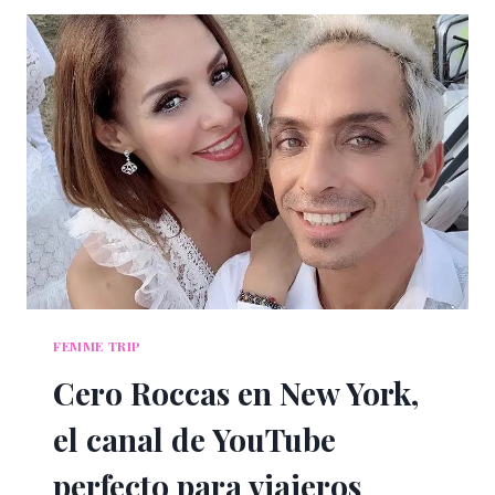
ALMA
CERO
Y
ROCCO
GÓMEZ
FEMME TRIP
Cero Roccas en New York,
el canal de YouTube
perfecto para viajeros