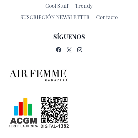
DE
Cool Stuff
Trendy
YOUTUBE
PERFECTO
SUSCRIPCIÓN NEWSLETTER
Contacto
PARA
VIAJEROS
SÍGUENOS