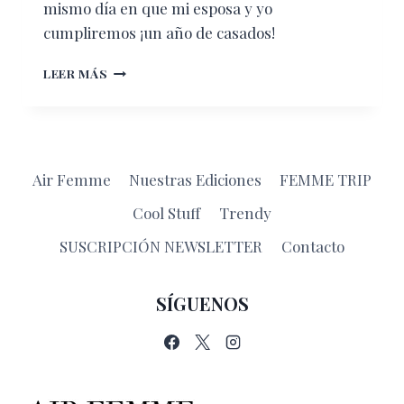
mismo día en que mi esposa y yo
cumpliremos ¡un año de casados!
DESDE
LEER MÁS
RUSIA
CON
AMOR
SIMILITUDES
DEL
Air Femme
Nuestras Ediciones
FEMME TRIP
BALOMPIÉ
Y
Cool Stuff
Trendy
EL
MATRIMONIO
SUSCRIPCIÓN NEWSLETTER
Contacto
SÍGUENOS