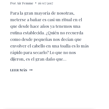
Por
Air Femme
16/07/2017
Para la gran mayoría de nosotras,
meterse a bañar es casi un ritual en el
que desde hace años ya tenemos una
rutina establecida. ¿Quién no recuerda
como desde pequeñas nos decían que
envolver el cabello en una toalla es lo más
rápido para secarlo? Lo que no nos
dijeron, es el gran daño que…
CINCO
LEER MÁS
COSAS
QUE
ESTÁN
ARRUINANDO
TU
CABELLO
DURANTE