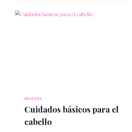
CASEROS
PARA
EL
CABELLO:
GUÍA
EDITORIAL
PARA
UNA
MELENA
RADIANTE
HEALTHY
Cuidados básicos para el
cabello