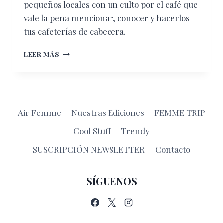
pequeños locales con un culto por el café que
vale la pena mencionar, conocer y hacerlos
tus cafeterías de cabecera.
CAFETERÍAS
LEER MÁS
EN
LA
BENITO
JUÁREZ
QUE
Air Femme
Nuestras Ediciones
FEMME TRIP
TIENES
QUE
Cool Stuff
Trendy
CONOCER
SUSCRIPCIÓN NEWSLETTER
Contacto
SÍGUENOS