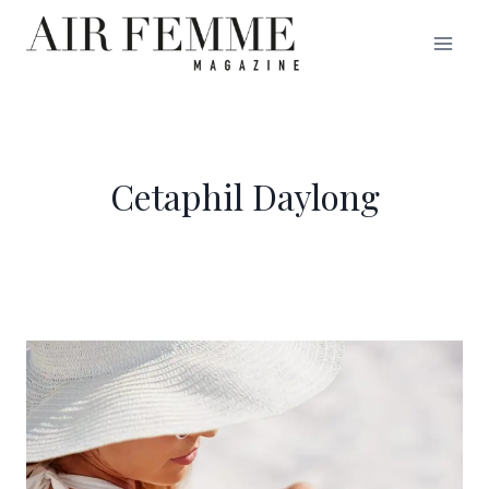
Saltar
al
contenido
Cetaphil Daylong