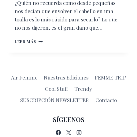
¿Quién no recuerda como desde pequeñas
nos decían que envolver el cabello en una
toalla es lo más rápido para secarlo? Lo que
no nos dijeron, es el gran daño que…
CINCO
LEER MÁS
COSAS
QUE
ESTÁN
ARRUINANDO
TU
Air Femme
Nuestras Ediciones
FEMME TRIP
CABELLO
DURANTE
Cool Stuff
Trendy
EL
BAÑO
SUSCRIPCIÓN NEWSLETTER
Contacto
SÍGUENOS