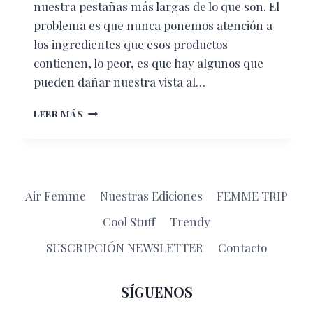
nuestra pestañas más largas de lo que son. El
problema es que nunca ponemos atención a
los ingredientes que esos productos
contienen, lo peor, es que hay algunos que
pueden dañar nuestra vista al…
CINCO
LEER MÁS
INGREDIENTES
DE
MAQUILLAJE
QUE
ESTÁN
Air Femme
Nuestras Ediciones
FEMME TRIP
DAÑANDO
TU
Cool Stuff
Trendy
VISTA
SUSCRIPCIÓN NEWSLETTER
Contacto
SÍGUENOS