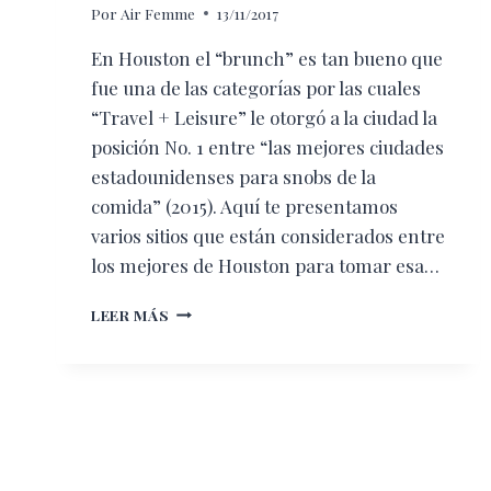
Por
Air Femme
13/11/2017
En Houston el “brunch” es tan bueno que
fue una de las categorías por las cuales
“Travel + Leisure” le otorgó a la ciudad la
posición No. 1 entre “las mejores ciudades
estadounidenses para snobs de la
comida” (2015). Aquí te presentamos
varios sitios que están considerados entre
los mejores de Houston para tomar esa…
DELICIOSOS
LEER MÁS
LUGARES
EN
HOUSTON
PARA
DISFRUTAR
EL
BRUNCH