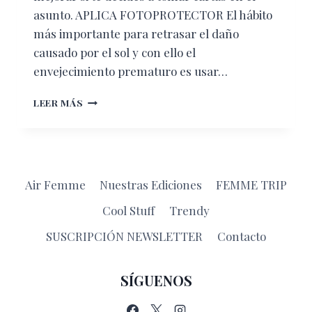
asunto. APLICA FOTOPROTECTOR El hábito
más importante para retrasar el daño
causado por el sol y con ello el
envejecimiento prematuro es usar…
5
LEER MÁS
TIPS
PARA
QUE
TU
PIEL
Air Femme
Nuestras Ediciones
FEMME TRIP
LUZCA
HERMOSA
Cool Stuff
Trendy
SUSCRIPCIÓN NEWSLETTER
Contacto
SÍGUENOS