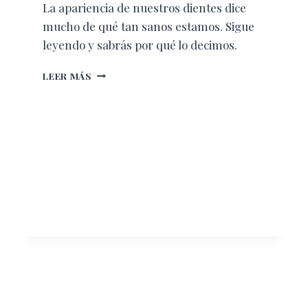
La apariencia de nuestros dientes dice
mucho de qué tan sanos estamos. Sigue
leyendo y sabrás por qué lo decimos.
QUE
LEER MÁS
TU
SALUD
DENTAL
HABLE
BIEN
DE
TI