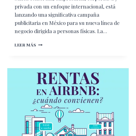
privada con un enfoque internacional, está
lanzando una significativa campaña
publicitaria en México para su nueva línea de
negocio dirigida a personas físicas. La…
BANCO
LEER MÁS
SABADELL
LANZA
LA
CUENTA
“LA
INCONDICIONAL”