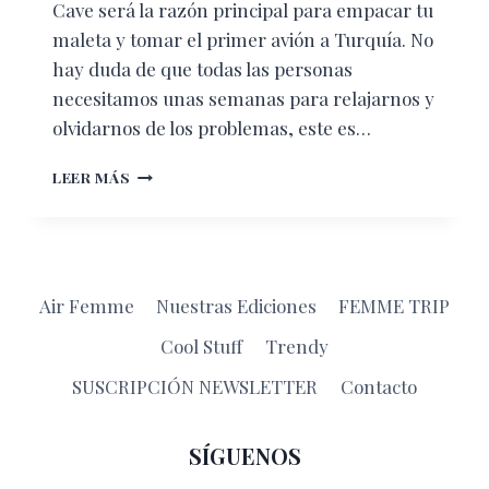
Cave será la razón principal para empacar tu
maleta y tomar el primer avión a Turquía. No
hay duda de que todas las personas
necesitamos unas semanas para relajarnos y
olvidarnos de los problemas, este es…
“THE
LEER MÁS
KELEBEC
SPECIAL
CAVE
HOTEL”,
EL
Air Femme
Nuestras Ediciones
FEMME TRIP
RINCÓN
MÁS
Cool Stuff
Trendy
LUJOSO
DE
SUSCRIPCIÓN NEWSLETTER
Contacto
TURQUÍA
SÍGUENOS