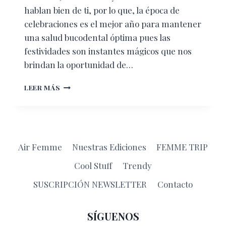
hablan bien de ti, por lo que, la época de
celebraciones es el mejor año para mantener
una salud bucodental óptima pues las
festividades son instantes mágicos que nos
brindan la oportunidad de…
¿POR
LEER MÁS
QUÉ
ES
IMPORTANTE
TENER
UN
Air Femme
Nuestras Ediciones
FEMME TRIP
BUEN
ALIENTO
Cool Stuff
Trendy
DURANTE
LAS
SUSCRIPCIÓN NEWSLETTER
Contacto
CELEBRACIONES
DE
FIN
SÍGUENOS
DE