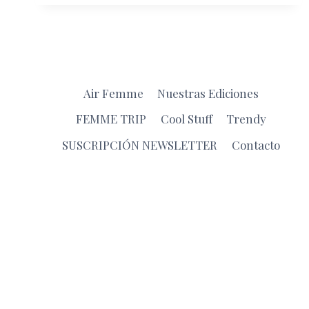
DE
ATENEA:
EL
PARTENÓN
DE
ZIHUATANEJO
Air Femme
Nuestras Ediciones
Y
EL
FEMME TRIP
Cool Stuff
Trendy
ARTE
SUSCRIPCIÓN NEWSLETTER
Contacto
DE
LA
ETERNIDAD