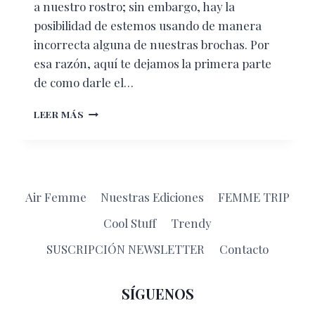
a nuestro rostro; sin embargo, hay la
posibilidad de estemos usando de manera
incorrecta alguna de nuestras brochas. Por
esa razón, aquí te dejamos la primera parte
de como darle el…
GUÍA
LEER MÁS
SOBRE
COMO
USAR
TU
SET
Air Femme
Nuestras Ediciones
FEMME TRIP
DE
BROCHAS
Cool Stuff
Trendy
PARA
EL
SUSCRIPCIÓN NEWSLETTER
Contacto
ROSTRO
SÍGUENOS