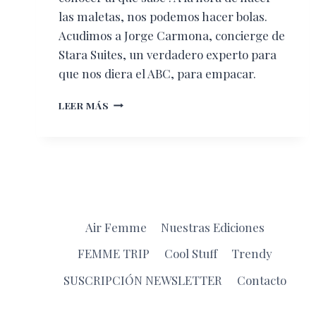
las maletas, nos podemos hacer bolas.
Acudimos a Jorge Carmona, concierge de
Stara Suites, un verdadero experto para
que nos diera el ABC, para empacar.
EL
LEER MÁS
ARTE
DE
EMPACAR
Air Femme
Nuestras Ediciones
FEMME TRIP
Cool Stuff
Trendy
SUSCRIPCIÓN NEWSLETTER
Contacto