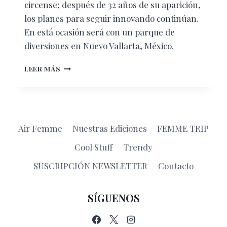
circense; después de 32 años de su aparición,
los planes para seguir innovando continúan.
En está ocasión será con un parque de
diversiones en Nuevo Vallarta, México.
CIRQUE
LEER MÁS
DU
SOLEIL
PREPARA
LA
APERTURA
Air Femme
Nuestras Ediciones
FEMME TRIP
DE
SU
Cool Stuff
Trendy
PRIMER
PARQUE
SUSCRIPCIÓN NEWSLETTER
Contacto
SÍGUENOS