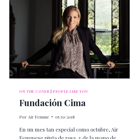
ON THE COVER
|
PEOPLE LIKE YOU
Fundación Cima
Por
Air Femme
05/10/2018
En un mes tan especial como octubre, Air
Femmese pinta de rosa, y de la mano de