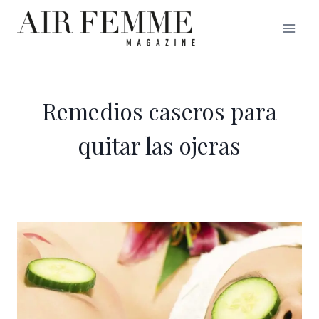
Saltar
al
contenido
Remedios caseros para
quitar las ojeras