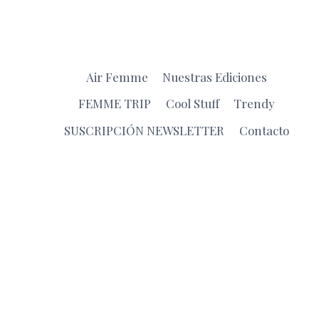
RENACIMIENTO
DE
LA
FLUIDEZ
Y
Air Femme
Nuestras Ediciones
EL
VOLUMEN
FEMME TRIP
Cool Stuff
Trendy
ESCULTÓRICO
SUSCRIPCIÓN NEWSLETTER
Contacto