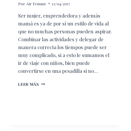
Por
Air Femme
13/04/2017
Ser mujer, emprendedora y además
mamá es ya de por sí un estilo de vida al
que no muchas personas pueden aspirar.
Combinar las actividades y delegar de
manera correcta los tiempos puede ser
muy complicado, si a esto le sumamos el
ir de viaje con niños, bien puede
convertirse en una pesadilla si no…
VIAJAR
LEER MÁS
CON
NIÑOS
PUEDE
SER
LA
AVENTURA
MÁS