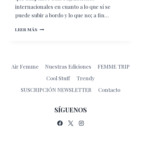
internacionales en cuanto a lo que sí se
puede subir a bordo y lo que no; a fin…
QUÉ
LEER MÁS
LLEVAR
EN
TU
BOLSA
DE
Air Femme
Nuestras Ediciones
FEMME TRIP
MANO
CUANDO
Cool Stuff
Trendy
SALES
DE
SUSCRIPCIÓN NEWSLETTER
Contacto
VIAJE
SÍGUENOS