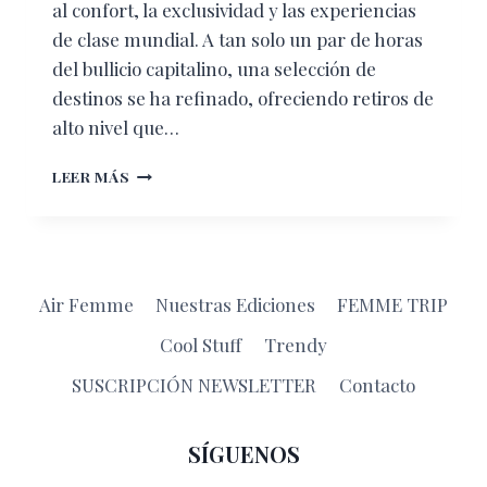
al confort, la exclusividad y las experiencias
de clase mundial. A tan solo un par de horas
del bullicio capitalino, una selección de
destinos se ha refinado, ofreciendo retiros de
alto nivel que…
ESCAPADAS
LEER MÁS
DE
LUJO
CERCA
DE
LA
Air Femme
Nuestras Ediciones
FEMME TRIP
CDMX:
REFUGIO
Cool Stuff
Trendy
Y
SOFISTICACIÓN
SUSCRIPCIÓN NEWSLETTER
Contacto
A
POCAS
HORAS
SÍGUENOS