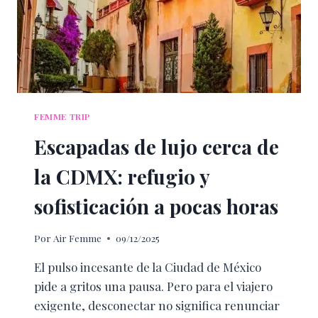
FEMME TRIP
Escapadas de lujo cerca de
la CDMX: refugio y
sofisticación a pocas horas
Por
Air Femme
09/12/2025
El pulso incesante de la Ciudad de México
pide a gritos una pausa. Pero para el viajero
exigente, desconectar no significa renunciar