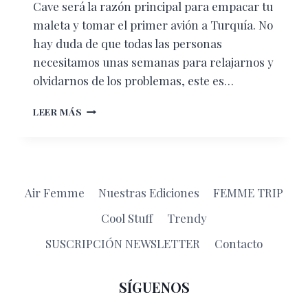
Cave será la razón principal para empacar tu
maleta y tomar el primer avión a Turquía. No
hay duda de que todas las personas
necesitamos unas semanas para relajarnos y
olvidarnos de los problemas, este es…
“THE
LEER MÁS
KELEBEC
SPECIAL
CAVE
HOTEL”,
EL
Air Femme
Nuestras Ediciones
FEMME TRIP
RINCÓN
MÁS
Cool Stuff
Trendy
LUJOSO
DE
SUSCRIPCIÓN NEWSLETTER
Contacto
TURQUÍA
SÍGUENOS