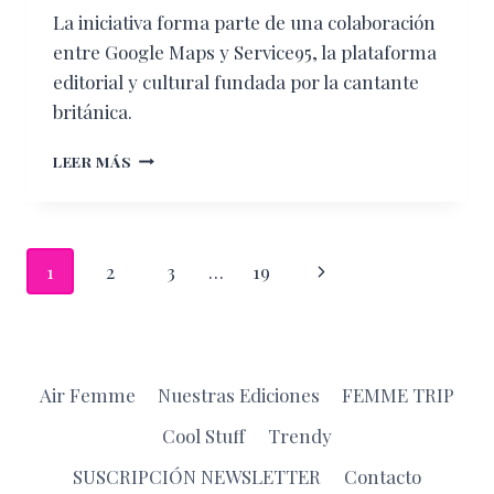
La iniciativa forma parte de una colaboración
entre Google Maps y Service95, la plataforma
editorial y cultural fundada por la cantante
británica.
VIAJA
LEER MÁS
COMO
DUA
LIPA:
LA
Navegación
Siguiente
1
2
3
…
19
GUÍA
DE
de
página
GOOGLE
MAPS
página
CON
LOS
Air Femme
Nuestras Ediciones
FEMME TRIP
LUGARES
FAVORITOS
Cool Stuff
Trendy
DE
SUSCRIPCIÓN NEWSLETTER
Contacto
LA