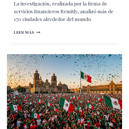
La investigación, realizada por la firma de
servicios financieros Remitly, analizó más de
170 ciudades alrededor del mundo.
LA
LEER MÁS
CIUDAD
DE
MÉXICO
ESTÁ
EN
EL
RANKING
DE
LAS
3
MÁS
ESTRESANTES
DEL
MUNDO,
SEGÚN
ESTUDIO