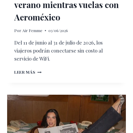
verano mientras vuelas con
Aeroméxico
Por
Air Femme
03/06/2026
Del 11 de junio al 31 de julio de 2026, los
viajeros podrán conectarse sin costo al
servicio de WiFi.
AHORA
LEER MÁS
PODRÁS
VER
LOS
PARTIDOS
MÁS
ESPERADOS
DEL
VERANO
MIENTRAS
VUELAS