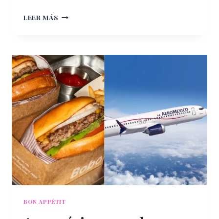
GRUPO
LEER MÁS
MUNDO
IMPERIAL
RECIBE
EL
RECONOCIMIENTO
“MÉXICO
ANFITRIÓN
2026”
BON APPÉTIT