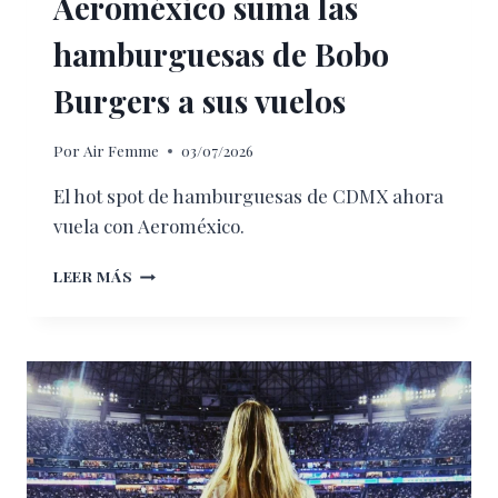
Aeroméxico suma las
hamburguesas de Bobo
Burgers a sus vuelos
Por
Air Femme
03/07/2026
El hot spot de hamburguesas de CDMX ahora
vuela con Aeroméxico.
AEROMÉXICO
LEER MÁS
SUMA
LAS
HAMBURGUESAS
DE
BOBO
BURGERS
A
SUS
VUELOS