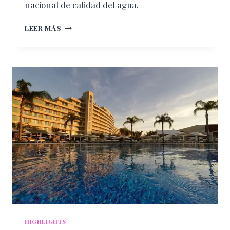
nacional de calidad del agua.
LAS
LEER MÁS
5
PLAYAS
MÁS
SUCIAS
DE
MÉXICO
EN
VERANO
2026,
SEGÚN
COFEPRIS
HIGHLIGHTS