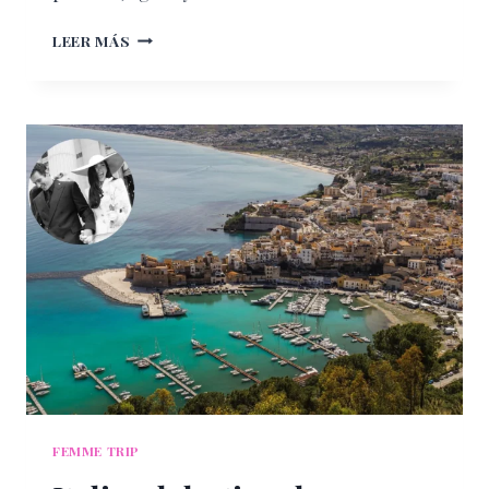
LOS
LEER MÁS
ERRORES
MÁS
COMUNES
AL
ORGANIZAR
UNA
MALETA
DE
FIN
DE
SEMANA
(Y
CÓMO
EVITARLOS)
FEMME TRIP