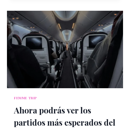
2026:
ASÍ
SERÁ
LA
EXPERIENCIA
GRATUITA
PARA
VIVIR
EL
MUNDIAL
EN
EL
CORAZÓN
DE
LA
CDMX
FEMME TRIP
Ahora podrás ver los
partidos más esperados del