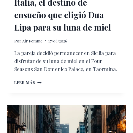
Italia, el destino de
ensueño que eligió Dua
Lipa para su luna de miel
Por
Air Femme
17/06/2026
La pareja decidió permanecer en Sicilia para
disfrutar de su luna de miel en el Four
Seasons San Domenico Palace, en Taormina.
ITALIA,
LEER MÁS
EL
DESTINO
DE
ENSUEÑO
QUE
ELIGIÓ
DUA
LIPA